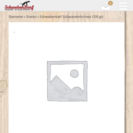
0
Startseite
»
Snacks
» Schwabenbarf Süßwassershrimps (100 gr)