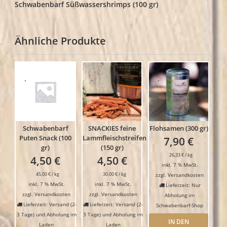
Schwabenbarf Süßwassershrimps (100 gr)
Ähnliche Produkte
Schwabenbarf
SNACKIES feine
Flohsamen (300 gr)
Puten Snack (100
Lammfleischstreifen
7,90
€
gr)
(150 gr)
26,33
€
/
kg
4,50
€
4,50
€
inkl. 7 % MwSt.
45,00
€
/
kg
30,00
€
/
kg
zzgl.
Versandkosten
inkl. 7 % MwSt.
inkl. 7 % MwSt.
Lieferzeit: Nur
zzgl.
Versandkosten
zzgl.
Versandkosten
Abholung im
Lieferzeit: Versand (2-
Lieferzeit: Versand (2-
Schwabenbarf-Shop
3 Tage) und Abholung im
3 Tage) und Abholung im
IN DEN
Laden
Laden