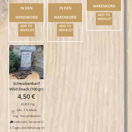
WARENKORB
IN DEN
IN DEN
ADD TO
WARENKORB
WARENKORB
WISHLIST
ADD TO
ADD TO
WISHLIST
WISHLIST
Schwabenbarf
Wild Snack (100 gr)
4,50
€
45,00
€
/
kg
inkl. 7 % MwSt.
zzgl.
Versandkosten
Lieferzeit: Versand (2-
3 Tage) und Abholung im