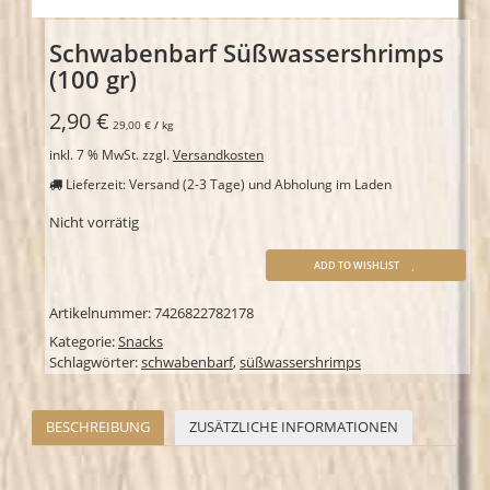
Schwabenbarf Süßwassershrimps
(100 gr)
2,90
€
29,00
€
/
kg
inkl. 7 % MwSt.
zzgl.
Versandkosten
Lieferzeit: Versand (2-3 Tage) und Abholung im Laden
Nicht vorrätig
ADD TO WISHLIST
Artikelnummer:
7426822782178
Kategorie:
Snacks
Schlagwörter:
schwabenbarf
,
süßwassershrimps
BESCHREIBUNG
ZUSÄTZLICHE INFORMATIONEN