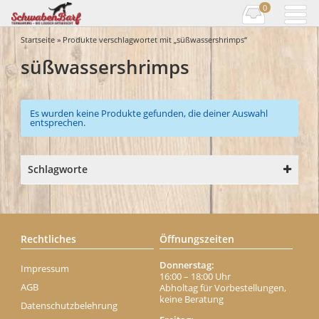
0
Startseite
» Produkte verschlagwortet mit „süßwassershrimps“
süßwassershrimps
Es wurden keine Produkte gefunden, die deiner Auswahl
entsprechen.
Schlagworte
Rechtliches
Öffnungszeiten
Donnerstag:
Impressum
16:00 – 18:00 Uhr
AGB
Abholtag für Vorbestellungen,
keine Beratung
Datenschutzbelehrung