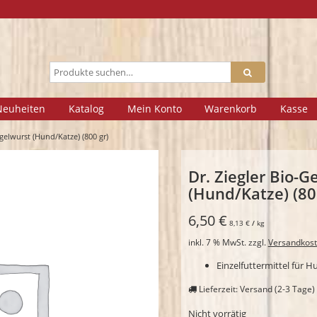
Neuheiten
Katalog
Mein Konto
Warenkorb
Kasse
ügelwurst (Hund/Katze) (800 gr)
Dr. Ziegler Bio-G
(Hund/Katze) (80
6,50
€
8,13
€
/
kg
inkl. 7 % MwSt.
zzgl.
Versandkos
Einzelfuttermittel für 
Lieferzeit: Versand (2-3 Tage
Nicht vorrätig