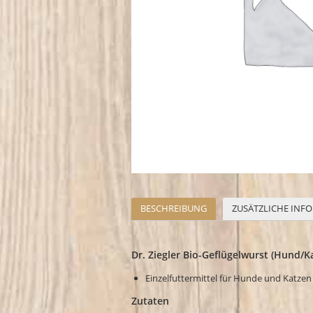
BESCHREIBUNG
ZUSÄTZLICHE INF
Dr. Ziegler Bio-Geflügelwurst (Hund/Ka
Einzelfuttermittel für Hunde und Katzen
Zutaten