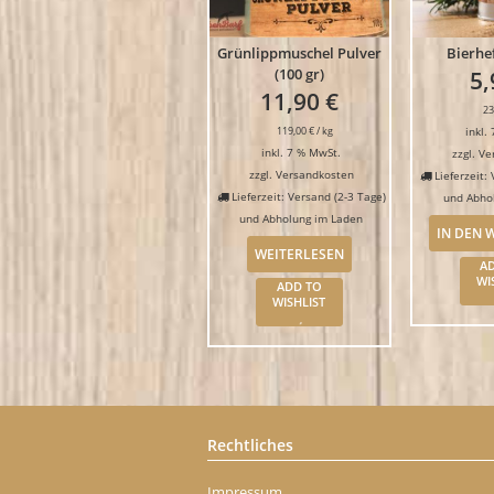
Grünlippmuschel Pulver
Bierhef
(100 gr)
5
11,90
€
23
119,00
€
/
kg
inkl.
inkl. 7 % MwSt.
zzgl.
Ve
zzgl.
Versandkosten
Lieferzeit:
Lieferzeit: Versand (2-3 Tage)
und Abho
und Abholung im Laden
IN DEN
WEITERLESEN
A
WI
ADD TO
WISHLIST
Rechtliches
Impressum