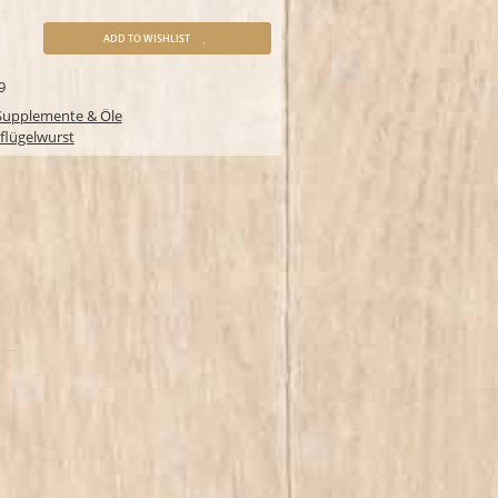
ADD TO WISHLIST
9
Supplemente & Öle
flügelwurst