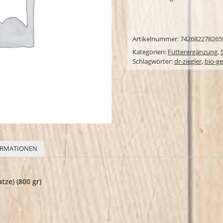
Artikelnummer:
742682278265
Kategorien:
Futterergänzung
,
Schlagwörter:
dr-ziegler
,
bio-ge
ORMATIONEN
tze) (800 gr)