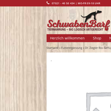
07021 - 40 50 434 | MO-FR 09-18 UHR
Herzlich willkommen
Shop
Startseite
»
Futterergänzung
» Dr. Ziegler Bio-Gefl