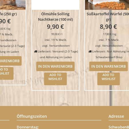
e (250 gr)
Ölmühle Solling
Süßkartoffel Würfel (50
Nachtkerze (100 ml)
gr)
,90
€
9,90
€
8,90
€
,60
€
/
kg
 7 % MwSt.
99,00
€
/
l
17,80
€
/
kg
inkl. 19 % MwSt.
inkl. 7 % MwSt.
rsandkosten
zzgl.
Versandkosten
zzgl.
Versandkosten
 Versand (2-3 Tage)
Lieferzeit: Versand (2-3 Tage)
Lieferzeit: Nur Abholung i
lung im Laden
und Abholung im Laden
Schwabenbarf-Shop
 WARENKORB
IN DEN WARENKORB
IN DEN WARENKORB
DD TO
SHLIST
ADD TO
ADD TO
WISHLIST
WISHLIST
Öffnungszeiten
Adresse
Donnerstag:
SchwabenB