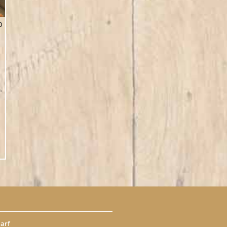
0
m
arf