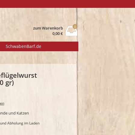
0
zum Warenkorb
0,00
€
SchwabenBarf.de
eflügelwurst
0 gr)
ten
Hunde und Katzen
) und Abholung im Laden