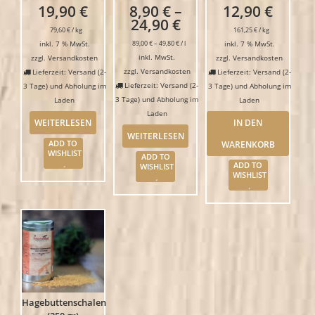
19,90
€
8,90
€
–
12,90
€
24,90
€
79,60
€
/
kg
161,25
€
/
kg
inkl. 7 % MwSt.
89,00
€
–
49,80
€
/
l
inkl. 7 % MwSt.
inkl. MwSt.
zzgl.
Versandkosten
zzgl.
Versandkosten
zzgl.
Versandkosten
Lieferzeit: Versand (2-
Lieferzeit: Versand (2-
Lieferzeit: Versand (2-
3 Tage) und Abholung im
3 Tage) und Abholung im
3 Tage) und Abholung im
Laden
Laden
Laden
WEITERLESEN
IN DEN
WEITERLESEN
ADD TO
WARENKORB
WISHLIST
ADD TO
ADD TO
WISHLIST
WISHLIST
Hagebuttenschalen