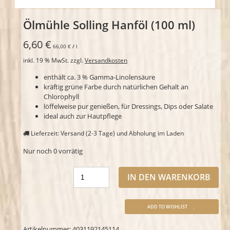
Ölmühle Solling Hanföl (100 ml)
6,60
€
66,00
€
/
l
inkl. 19 % MwSt.
zzgl.
Versandkosten
enthält ca. 3 % Gamma-Linolensäure
kräftig grüne Farbe durch natürlichen Gehalt an
Chlorophyll
löffelweise pur genießen, für Dressings, Dips oder Salate
ideal auch zur Hautpflege
Lieferzeit: Versand (2-3 Tage) und Abholung im Laden
Nur noch 0 vorrätig
IN DEN WARENKORB
ADD TO WISHLIST
Artikelnummer:
4031192145114