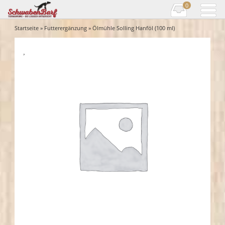
0
Startseite
»
Futterergänzung
» Ölmühle Solling Hanföl (100 ml)