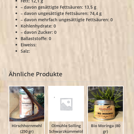
Fett: 12,1 g
– davon gesättigte Fettsäuren: 13,5 g
– davon ungesättigte Fettsäuren: 74,4 g
– davon mehrfach ungesättigte Fettsäuren: 0
Kohlenhydrate: 0
– davon Zucker: 0
Ballaststoffe: 0
Eiweiss:
Salz:
Ähnliche Produkte
Hirschhornmehl
Ölmühle Solling
Bio Moringa (80
(250 gr)
Schwarzkümmelöl
gr)