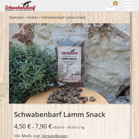
0
Startseite
»
Snacks
» Schwabenbarf Lamm Snack
Schwabenbarf Lamm Snack
4,50
€
7,90
€
–
45,00
€
–
39,50
€
/
kg
inkl. MwSt.
zzgl.
Versandkosten