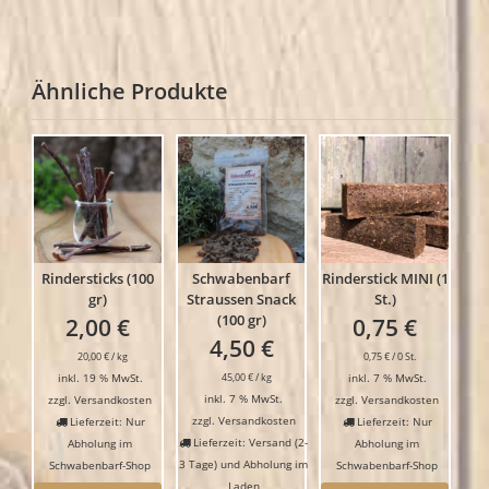
Ähnliche Produkte
Rindersticks (100
Schwabenbarf
Rinderstick MINI (1
gr)
Straussen Snack
St.)
(100 gr)
2,00
€
0,75
€
4,50
€
20,00
€
/
kg
0,75
€
/
0
St.
inkl. 19 % MwSt.
45,00
€
/
kg
inkl. 7 % MwSt.
inkl. 7 % MwSt.
zzgl.
Versandkosten
zzgl.
Versandkosten
zzgl.
Versandkosten
Lieferzeit: Nur
Lieferzeit: Nur
Lieferzeit: Versand (2-
Abholung im
Abholung im
3 Tage) und Abholung im
Schwabenbarf-Shop
Schwabenbarf-Shop
Laden