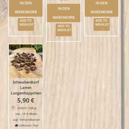
IN DEN
IN DEN
IN DEN
WARENKORB
WARENKORB
WARENKORB
ADD TO
ADD TO
WISHLIST
WISHLIST
ADD TO
WISHLIST
SchwabenBarf
Lamm
Lungenhäppchen
5,90
€
29,50
€
/
1000
gr
inkl. 19 % MwSt.
zzgl.
Versandkosten
Lieferzeit: Nur