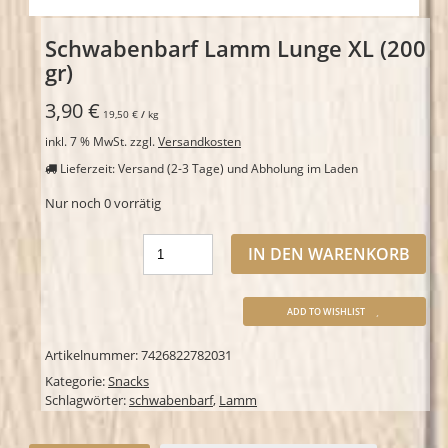
Schwabenbarf Lamm Lunge XL (200
gr)
3,90
€
19,50
€
/
kg
inkl. 7 % MwSt.
zzgl.
Versandkosten
Lieferzeit: Versand (2-3 Tage) und Abholung im Laden
Nur noch 0 vorrätig
IN DEN WARENKORB
ADD TO WISHLIST
Artikelnummer:
7426822782031
Kategorie:
Snacks
Schlagwörter:
schwabenbarf
,
Lamm