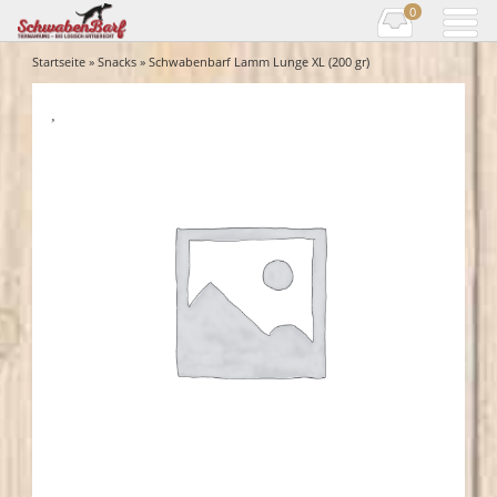
0
Startseite
»
Snacks
» Schwabenbarf Lamm Lunge XL (200 gr)