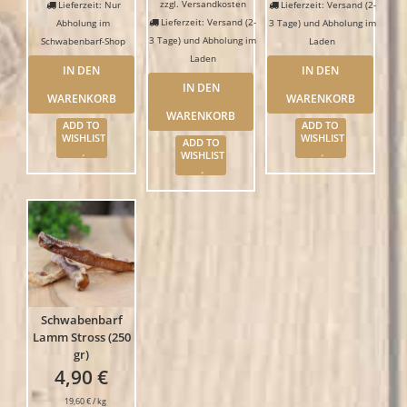
zzgl.
Versandkosten
Lieferzeit: Nur
Lieferzeit: Versand (2-
Lieferzeit: Versand (2-
Abholung im
3 Tage) und Abholung im
3 Tage) und Abholung im
Schwabenbarf-Shop
Laden
Laden
IN DEN
IN DEN
IN DEN
WARENKORB
WARENKORB
WARENKORB
ADD TO
ADD TO
WISHLIST
WISHLIST
ADD TO
WISHLIST
Schwabenbarf
Lamm Stross (250
gr)
4,90
€
19,60
€
/
kg