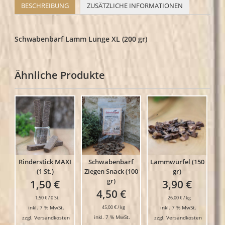
BESCHREIBUNG
ZUSÄTZLICHE INFORMATIONEN
Schwabenbarf Lamm Lunge XL (200 gr)
Ähnliche Produkte
Rinderstick MAXI
Schwabenbarf
Lammwürfel (150
(1 St.)
Ziegen Snack (100
gr)
gr)
1,50
€
3,90
€
4,50
€
1,50
€
/
0
St.
26,00
€
/
kg
inkl. 7 % MwSt.
45,00
€
/
kg
inkl. 7 % MwSt.
inkl. 7 % MwSt.
zzgl.
Versandkosten
zzgl.
Versandkosten