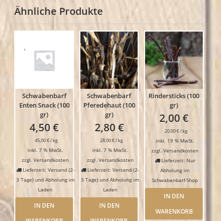
Ähnliche Produkte
Schwabenbarf
Schwabenbarf
Rindersticks (100
Enten Snack (100
Pferedehaut (100
gr)
gr)
gr)
2,00
€
4,50
€
2,80
€
20,00
€
/
kg
45,00
€
/
kg
28,00
€
/
kg
inkl. 19 % MwSt.
inkl. 7 % MwSt.
inkl. 7 % MwSt.
zzgl.
Versandkosten
zzgl.
Versandkosten
zzgl.
Versandkosten
Lieferzeit: Nur
Lieferzeit: Versand (2-
Lieferzeit: Versand (2-
Abholung im
3 Tage) und Abholung im
3 Tage) und Abholung im
Schwabenbarf-Shop
Laden
Laden
IN DEN
IN DEN
IN DEN
WARENKORB
WARENKORB
WARENKORB