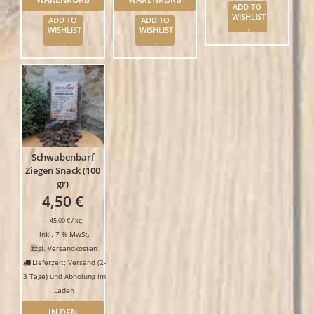
ADD TO
WISHLIST
ADD TO
ADD TO
WISHLIST
WISHLIST
Schwabenbarf
Ziegen Snack (100
gr)
4,50
€
45,00
€
/
kg
inkl. 7 % MwSt.
zzgl.
Versandkosten
Lieferzeit: Versand (2-
3 Tage) und Abholung im
Laden
IN DEN