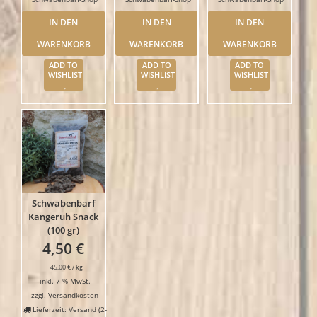
IN DEN
IN DEN
IN DEN
WARENKORB
WARENKORB
WARENKORB
ADD TO
ADD TO
ADD TO
WISHLIST
WISHLIST
WISHLIST
Schwabenbarf
Kängeruh Snack
(100 gr)
4,50
€
45,00
€
/
kg
inkl. 7 % MwSt.
zzgl.
Versandkosten
Lieferzeit: Versand (2-