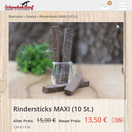
0
Startseite
»
Snacks
» Rindersticks MAXI (10 St.)
Rindersticks MAXI (10 St.)
13,50
€
15,00
€
-10%
Alter Preis:
Neuer Preis:
1,35
€
/
0
St.