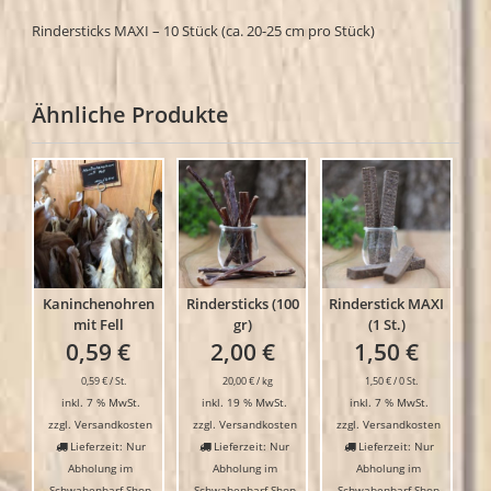
Rindersticks MAXI – 10 Stück (ca. 20-25 cm pro Stück)
Ähnliche Produkte
Kaninchenohren
Rindersticks (100
Rinderstick MAXI
mit Fell
gr)
(1 St.)
0,59
€
2,00
€
1,50
€
0,59
€
/
St.
20,00
€
/
kg
1,50
€
/
0
St.
inkl. 7 % MwSt.
inkl. 19 % MwSt.
inkl. 7 % MwSt.
zzgl.
Versandkosten
zzgl.
Versandkosten
zzgl.
Versandkosten
Lieferzeit: Nur
Lieferzeit: Nur
Lieferzeit: Nur
Abholung im
Abholung im
Abholung im
Schwabenbarf-Shop
Schwabenbarf-Shop
Schwabenbarf-Shop