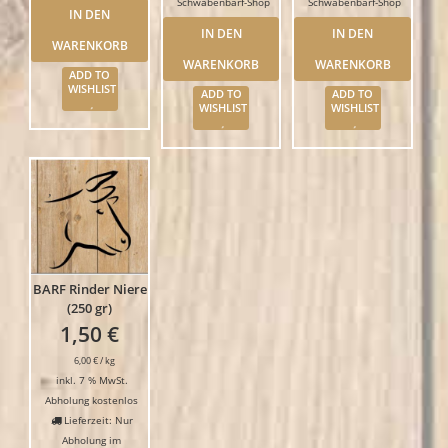
Schwabenbarf-Shop
Schwabenbarf-Shop
IN DEN
IN DEN
IN DEN
WARENKORB
WARENKORB
WARENKORB
ADD TO
WISHLIST
ADD TO
ADD TO
WISHLIST
WISHLIST
BARF Rinder Niere
(250 gr)
1,50
€
6,00
€
/
kg
inkl. 7 % MwSt.
Abholung kostenlos
Lieferzeit: Nur
Abholung im