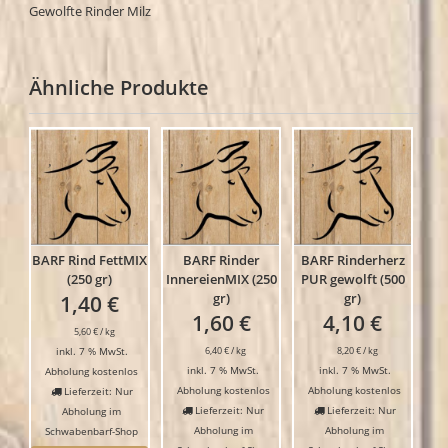
Gewolfte Rinder Milz
Ähnliche Produkte
BARF Rind FettMIX
BARF Rinder
BARF Rinderherz
(250 gr)
InnereienMIX (250
PUR gewolft (500
gr)
gr)
1,40
€
1,60
€
4,10
€
5,60
€
/
kg
inkl. 7 % MwSt.
6,40
€
/
kg
8,20
€
/
kg
inkl. 7 % MwSt.
inkl. 7 % MwSt.
Abholung kostenlos
Abholung kostenlos
Abholung kostenlos
Lieferzeit: Nur
Lieferzeit: Nur
Lieferzeit: Nur
Abholung im
Abholung im
Abholung im
Schwabenbarf-Shop