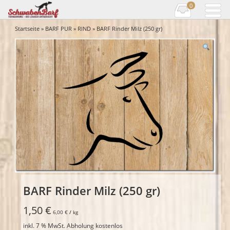
0
Startseite
»
BARF PUR
»
RIND
» BARF Rinder Milz (250 gr)
BARF Rinder Milz (250 gr)
1,50
€
6,00
€
/
kg
inkl. 7 % MwSt.
Abholung kostenlos