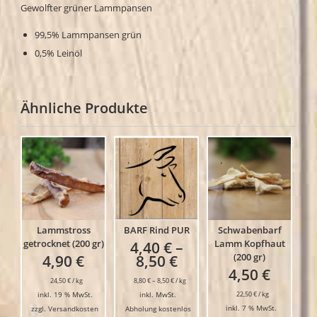
Gewolfter grüner Lammpansen
99,5% Lammpansen grün
0,5% Leinöl
Ähnliche Produkte
Lammstross
BARF Rind PUR
Schwabenbarf
getrocknet (200 gr)
Lamm Kopfhaut
4,40
€
–
(200 gr)
4,90
€
8,50
€
4,50
€
24,50
€
/
kg
8,80
€
–
8,50
€
/
kg
inkl. 19 % MwSt.
inkl. MwSt.
22,50
€
/
kg
inkl. 7 % MwSt.
zzgl.
Versandkosten
Abholung kostenlos