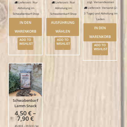
zzgl.
Versandkosten
Lieferzeit: Nur
Lieferzeit: Nur
Lieferzeit: Versand (2-
Abholung im
Abholung im
3 Tage) und Abholung im
Schwabenbarf-Shop
Schwabenbarf-Shop
Laden
IN DEN
AUSFÜHRUNG
IN DEN
WARENKORB
WÄHLEN
WARENKORB
ADD TO
ADD TO
WISHLIST
WISHLIST
ADD TO
WISHLIST
Schwabenbarf
Lamm Snack
4,50
€
–
7,90
€
45,00
€
–
39,50
€
/
kg