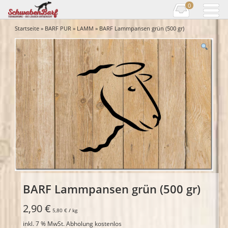
0
Startseite
»
BARF PUR
»
LAMM
» BARF Lammpansen grün (500 gr)
BARF Lammpansen grün (500 gr)
2,90
€
5,80
€
/
kg
inkl. 7 % MwSt.
Abholung kostenlos