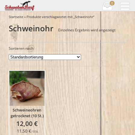
0
Startseite
» Produkte verschlagwortet mit „Schweinohr“
Schweinohr
Einzelnes Ergebnis wird angezeigt
Sortieren nach
Schweineohren
getrocknet (10 St.)
12,00
€
11,50
€
/
0
St.