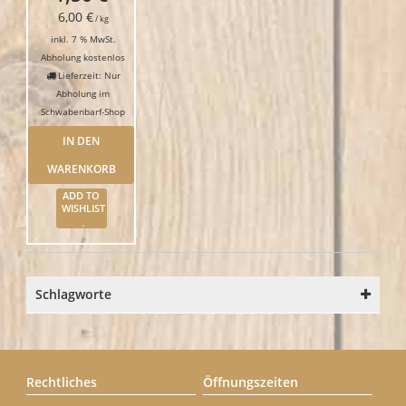
6,00
€
/
kg
inkl. 7 % MwSt.
Abholung kostenlos
Lieferzeit: Nur
Abholung im
Schwabenbarf-Shop
IN DEN
WARENKORB
ADD TO
WISHLIST
Schlagworte
Rechtliches
Öffnungszeiten