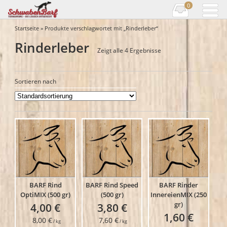
0
Startseite
» Produkte verschlagwortet mit „Rinderleber“
Rinderleber
Zeigt alle 4 Ergebnisse
Sortieren nach
BARF Rind
BARF Rind Speed
BARF Rinder
OptiMIX (500 gr)
(500 gr)
InnereienMIX (250
gr)
4,00
€
3,80
€
1,60
€
8,00
€
7,60
€
/
kg
/
kg