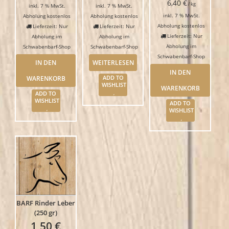
6,40
€
/
kg
inkl. 7 % MwSt.
inkl. 7 % MwSt.
inkl. 7 % MwSt.
Abholung kostenlos
Abholung kostenlos
Abholung kostenlos
Lieferzeit: Nur
Lieferzeit: Nur
Lieferzeit: Nur
Abholung im
Abholung im
Abholung im
Schwabenbarf-Shop
Schwabenbarf-Shop
Schwabenbarf-Shop
IN DEN
WEITERLESEN
IN DEN
WARENKORB
ADD TO
WISHLIST
WARENKORB
ADD TO
WISHLIST
ADD TO
WISHLIST
BARF Rinder Leber
(250 gr)
1,50
€