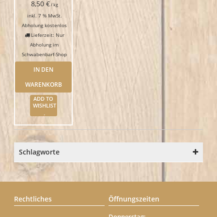
8,50
€
/
kg
inkl. 7 % MwSt.
Abholung kostenlos
Lieferzeit: Nur
Abholung im
Schwabenbarf-Shop
IN DEN
WARENKORB
ADD TO
WISHLIST
Schlagworte
Rechtliches
Öffnungszeiten
Donnerstag: