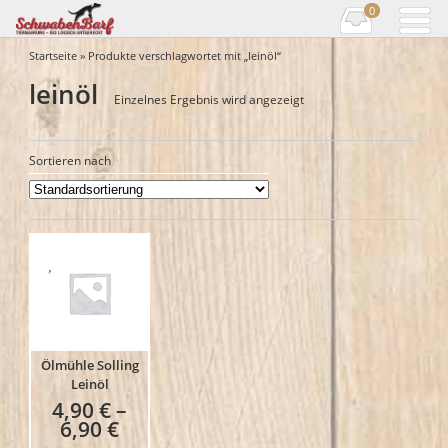
0
Startseite
» Produkte verschlagwortet mit „leinöl“
leinöl
Einzelnes Ergebnis wird angezeigt
Sortieren nach
Ölmühle Solling
Leinöl
4,90
€
–
6,90
€