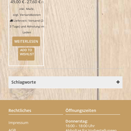
49,00
€
27,60
€
–
/
l
inkl. MwSt.
zzgl.
Versandkosten
Lieferzeit: Versand (2-
3 Tage) und Abholung im
Laden
WEITERLESEN
ADD TO
WISHLIST
Schlagworte
Rechtliches
Öffnungszeiten
Donnerstag:
Impressum
16:00 – 18:00 Uhr
AGB
Abholtag für Vorbestellungen,