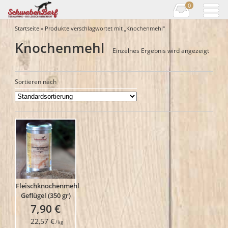
0
Startseite
» Produkte verschlagwortet mit „Knochenmehl“
Knochenmehl
Einzelnes Ergebnis wird angezeigt
Sortieren nach
Fleischknochenmehl
Geflügel (350 gr)
7,90
€
22,57
€
/
kg