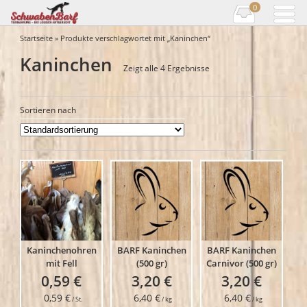
0
Startseite
» Produkte verschlagwortet mit „Kaninchen“
Kaninchen
Zeigt alle 4 Ergebnisse
Sortieren nach
Kaninchenohren
BARF Kaninchen
BARF Kaninchen
mit Fell
(500 gr)
Carnivor (500 gr)
0,59
€
3,20
€
3,20
€
0,59
€
6,40
€
6,40
€
/
St.
/
kg
/
kg