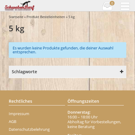
0
Startseite
» Produkt Bestelleinheiten » 5 kg
5 kg
Es wurden keine Produkte gefunden, die deiner Auswahl
entsprechen.
Schlagworte
Rechtliches
Öffnungszeiten
Donnerstag:
Impressum
16:00 – 18:00 Uhr
AGB
Abholtag für Vorbestellungen,
keine Beratung
Datenschutzbelehrung