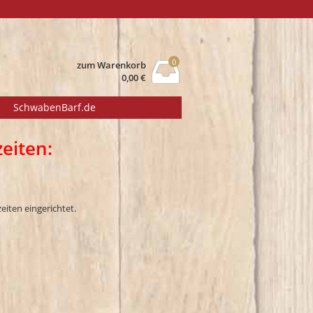
0
zum Warenkorb
0,00
€
SchwabenBarf.de
eiten:
eiten eingerichtet.